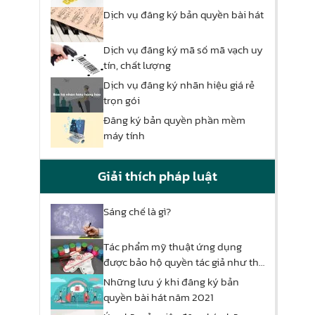
Dịch vụ đăng ký bản quyền bài hát
Dịch vụ đăng ký mã số mã vạch uy
tín, chất lượng
Dịch vụ đăng ký nhãn hiệu giá rẻ
trọn gói
Đăng ký bản quyền phần mềm
máy tính
Giải thích pháp luật
Sáng chế là gì?
Tác phẩm mỹ thuật ứng dụng
được bảo hộ quyền tác giả như thế
nào?
Những lưu ý khi đăng ký bản
quyền bài hát năm 2021