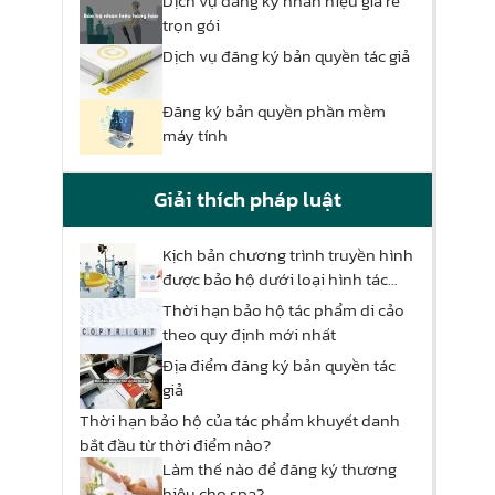
Dịch vụ đăng ký nhãn hiệu giá rẻ
trọn gói
Dịch vụ đăng ký bản quyền tác giả
Đăng ký bản quyền phần mềm
máy tính
Giải thích pháp luật
Kịch bản chương trình truyền hình
được bảo hộ dưới loại hình tác
phẩm nào?
Thời hạn bảo hộ tác phẩm di cảo
theo quy định mới nhất
Địa điểm đăng ký bản quyền tác
giả
Thời hạn bảo hộ của tác phẩm khuyết danh
bắt đầu từ thời điểm nào?
Làm thế nào để đăng ký thương
hiệu cho spa?