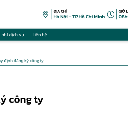
ĐỊA CHỈ
GIỜ 
Hà Nội - TP.Hồ Chí Minh
08h
 phí dịch vụ
Liên hệ
uy định đăng ký công ty
ý công ty