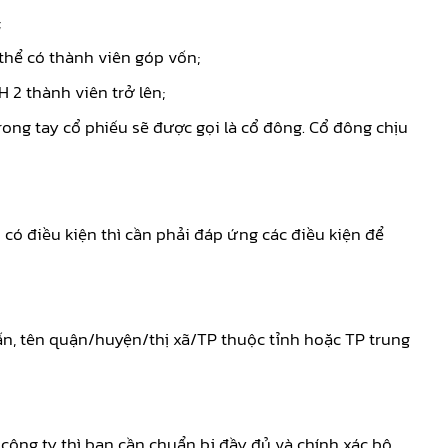
;
thể có thành viên góp vốn;
2 thành viên trở lên;
ong tay cổ phiếu sẽ được gọi là cổ đông. Cổ đông chịu
ó điều kiện thì cần phải đáp ứng các điều kiện để
ấn, tên quận/huyện/thị xã/TP thuộc tỉnh hoặc TP trung
 công ty thì bạn cần chuẩn bị đầy đủ và chính xác bộ