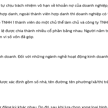
tự chịu trách nhiệm vô hạn về khoản nợ của doanh nghiệp
n hợp danh, ngoài thành viên hợp danh thì doanh nghiệp có 
TNHH 1 thành viên do một chủ thể làm chủ và công ty TNHH 
 lệ được chia thành nhiều cổ phần bằng nhau. Người nắm tr
 vi số vốn đã góp.
h doanh. Đối với những ngành nghề hoạt động kinh doanh c
 được xác định gồm số nhà, tên đường, tên phường/xã/thị tr
ờ đăng ký khác nhau. Do đó, sau khi lựa chọn xong loại hình