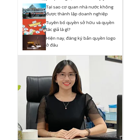
giả?
Tại sao cơ quan nhà nước không
được thành lập doanh nghiệp
Tuyên bố quyền sở hữu và quyền
tác giả là gì?
Hiện nay, đăng ký bản quyền logo
ở đâu