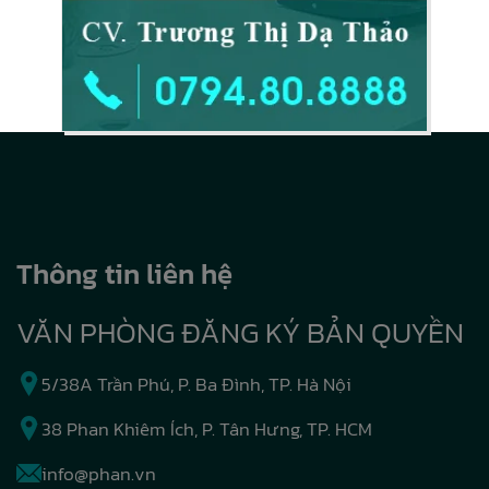
Thông tin liên hệ
VĂN PHÒNG ĐĂNG KÝ BẢN QUYỀN
5/38A Trần Phú, P. Ba Đình, TP. Hà Nội
38 Phan Khiêm Ích, P. Tân Hưng, TP. HCM
info@phan.vn