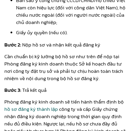
Bản sao y công chứng CCCD/CMND/hộ chiếu Việt
Nam còn hiệu lực (đối với công dân Việt Nam), hộ
chiếu nước ngoài (đối với người nước ngoài) của
chủ doanh nghiệp;
Giấy ủy quyền (nếu có).
Bước 2:
Nộp hồ sơ và nhận kết quả đăng ký
Cần chuẩn bị kỹ lưỡng bộ hồ sơ như trên để nộp tại
Phòng đăng ký kinh doanh thuộc Sở kế hoạch đầu tư
nơi công ty đặt trụ sở và phải tự chịu hoàn toàn trách
nhiệm về nội dung trong bộ hồ sơ đăng ký.
Bước 3:
Trả kết quả
Phòng đăng ký kinh doanh sẽ tiến hành thẩm định bộ
hồ sơ đăng ký thành lập
công ty và cấp Giấy chứng
nhận đăng ký doanh nghiệp trong thời gian quy định
nếu đủ điều kiện. Ngược lại, nếu hồ sơ chưa đầy đủ
hoặc giấy tờ chưa hợp lệ Phòng đăng ký kinh doanh sẽ