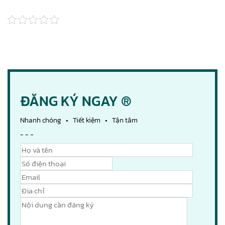
ĐĂNG KÝ NGAY ®
Nhanh chóng • Tiết kiệm • Tận tâm
- - -