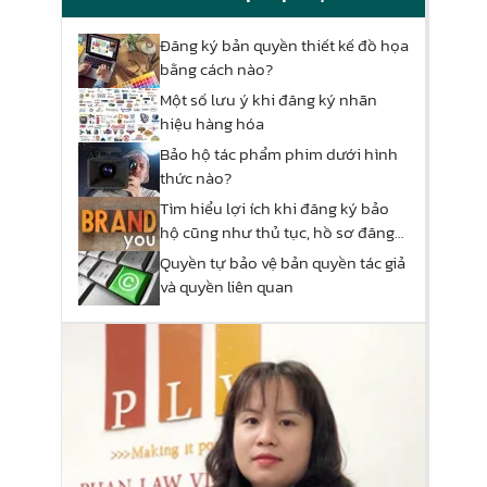
Đăng ký bản quyền thiết kế đồ họa
bằng cách nào?
Một số lưu ý khi đăng ký nhãn
hiệu hàng hóa
Bảo hộ tác phẩm phim dưới hình
thức nào?
Tìm hiểu lợi ích khi đăng ký bảo
hộ cũng như thủ tục, hồ sơ đăng
ký nhãn hiệu
Quyền tự bảo vệ bản quyền tác giả
và quyền liên quan