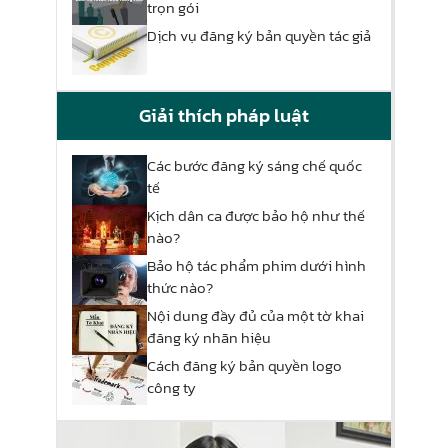
trọn gói
Dịch vụ đăng ký bản quyền tác giả
Giải thích pháp luật
Các bước đăng ký sáng chế quốc
tế
Kịch dân ca được bảo hộ như thế
nào?
Bảo hộ tác phẩm phim dưới hình
thức nào?
Nội dung đầy đủ của một tờ khai
đăng ký nhãn hiệu
Cách đăng ký bản quyền logo
công ty