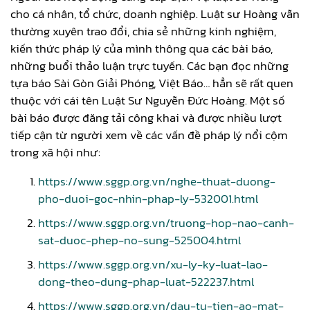
cho cá nhân, tổ chức, doanh nghiệp. Luật sư Hoàng vẫn
thường xuyên trao đổi, chia sẻ những kinh nghiệm,
kiến thức pháp lý của mình thông qua các bài báo,
những buổi thảo luận trực tuyến. Các bạn đọc những
tựa báo Sài Gòn Giải Phóng, Việt Báo… hẳn sẽ rất quen
thuộc với cái tên Luật Sư Nguyễn Đức Hoàng. Một số
bài báo được đăng tải công khai và được nhiều lượt
tiếp cận từ người xem về các vấn đề pháp lý nổi cộm
trong xã hội như:
https://www.sggp.org.vn/nghe-thuat-duong-
pho-duoi-goc-nhin-phap-ly-532001.html
https://www.sggp.org.vn/truong-hop-nao-canh-
sat-duoc-phep-no-sung-525004.html
https://www.sggp.org.vn/xu-ly-ky-luat-lao-
dong-theo-dung-phap-luat-522237.html
https://www.sggp.org.vn/dau-tu-tien-ao-mat-