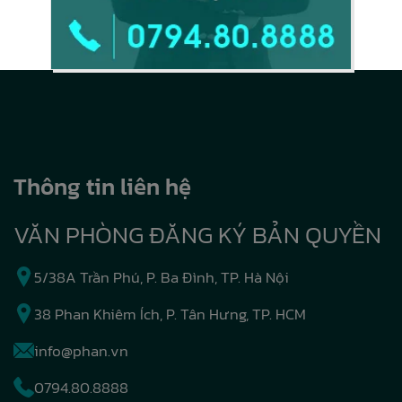
Thông tin liên hệ
VĂN PHÒNG ĐĂNG KÝ BẢN QUYỀN
5/38A Trần Phú, P. Ba Đình, TP. Hà Nội
38 Phan Khiêm Ích, P. Tân Hưng, TP. HCM
info@phan.vn
0794.80.8888