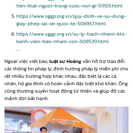
tien-that-nguoi-trong-cuoc-noi-gi-511159.html
https://www.sggp.org.vn/quy-dinh-ve-su-dung-
giay-phep-lai-xe-quoc-te-508957.html
https://www.sggp.org.vn/xu-ly-trach-nhiem-khi-
benh-vien-trao-nham-con-508539.html
….
Ngoài việc viết báo,
luật sư Hoàng
vẫn hỗ trợ trao đổi
các thông tin pháp lý, định hướng pháp lý miễn phí cho
rất nhiều trường hợp khác nhau; đặc biệt là các cá
nhân, hộ gia đình có hoàn cảnh đặc biệt khó khăn. Ông
cũng thường xuyên hoạt động từ thiện và giúp đỡ các
mảnh đời bất hạnh.