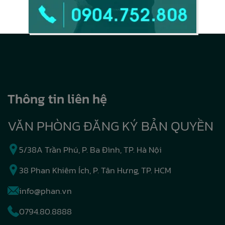
Thông tin liên hệ
VĂN PHÒNG ĐĂNG KÝ BẢN QUYỀN
5/38A Trần Phú, P. Ba Đình, TP. Hà Nội
38 Phan Khiêm Ích, P. Tân Hưng, TP. HCM
info@phan.vn
0794.80.8888