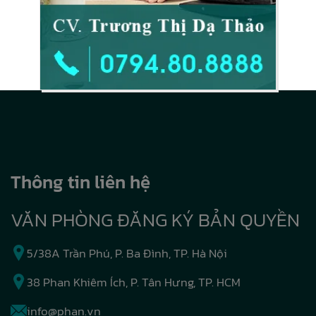
Thông tin liên hệ
VĂN PHÒNG ĐĂNG KÝ BẢN QUYỀN
5/38A Trần Phú, P. Ba Đình, TP. Hà Nội
38 Phan Khiêm Ích, P. Tân Hưng, TP. HCM
info@phan.vn