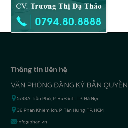
Thông tin liên hệ
VĂN PHÒNG ĐĂNG KÝ BẢN QUYỀN
5/38A Trần Phú, P. Ba Đình, TP. Hà Nội
38 Phan Khiêm Ích, P. Tân Hưng, TP. HCM
info@phan.vn