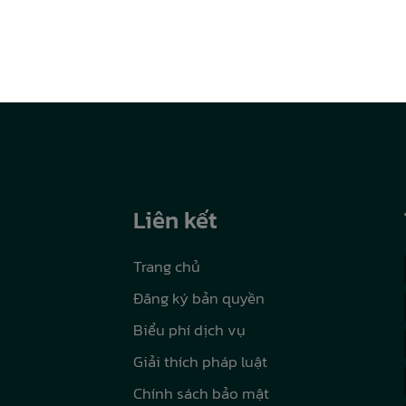
Liên kết
Trang chủ
Đăng ký bản quyền
Biểu phí dịch vụ
Giải thích pháp luật
Chính sách bảo mật