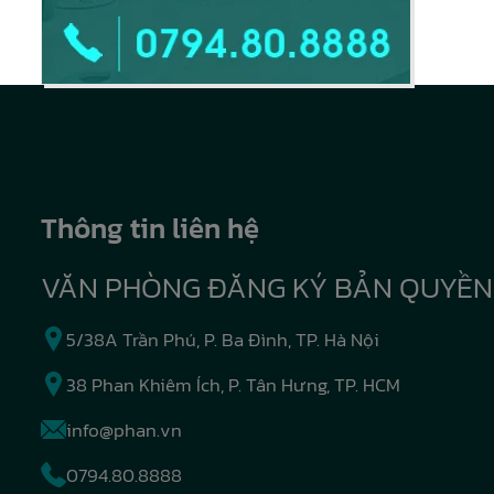
Thông tin liên hệ
VĂN PHÒNG ĐĂNG KÝ BẢN QUYỀN
5/38A Trần Phú, P. Ba Đình, TP. Hà Nội
38 Phan Khiêm Ích, P. Tân Hưng, TP. HCM
info@phan.vn
0794.80.8888