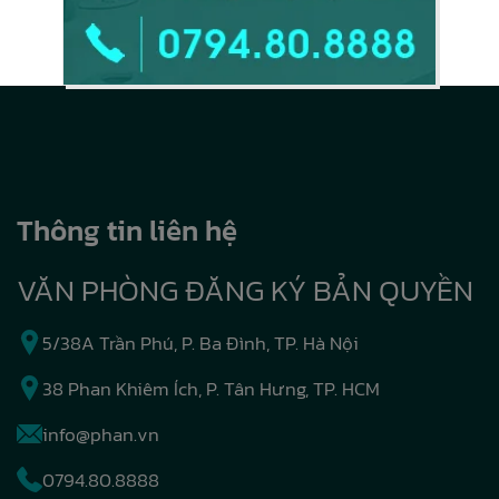
Thông tin liên hệ
VĂN PHÒNG ĐĂNG KÝ BẢN QUYỀN
5/38A Trần Phú, P. Ba Đình, TP. Hà Nội
38 Phan Khiêm Ích, P. Tân Hưng, TP. HCM
info@phan.vn
0794.80.8888