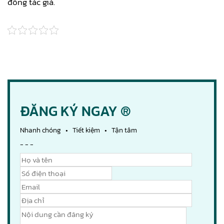
đồng tác giả.
ĐĂNG KÝ NGAY ®
Nhanh chóng • Tiết kiệm • Tận tâm
- - -