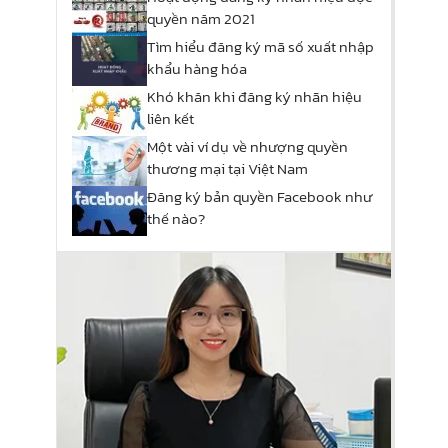
quyền năm 2021
Tìm hiểu đăng ký mã số xuất nhập
khẩu hàng hóa
Khó khăn khi đăng ký nhãn hiệu
liên kết
Một vài ví dụ về nhượng quyền
thương mại tại Việt Nam
Đăng ký bản quyền Facebook như
thế nào?