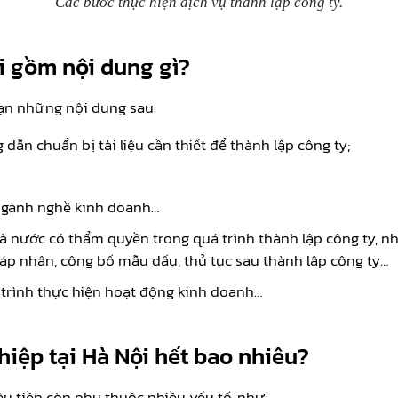
Các bước thực hiện dịch vụ thành lập công ty.
ội gồm nội dung gì?
ạn những nội dung sau:
dẫn chuẩn bị tài liệu cần thiết để thành lập công ty;
, ngành nghề kinh doanh…
à nước có thẩm quyền trong quá trình thành lập công ty, n
áp nhân, công bố mẫu dấu, thủ tục sau thành lập công ty…
 trình thực hiện hoạt động kinh doanh…
hiệp tại Hà Nội hết bao nhiêu?
êu tiền còn phụ thuộc nhiều yếu tố, như: