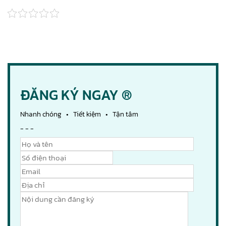
ĐĂNG KÝ NGAY ®
Nhanh chóng • Tiết kiệm • Tận tâm
- - -