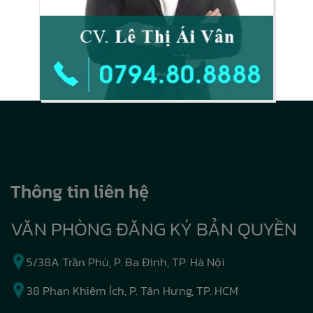
Thông tin liên hệ
VĂN PHÒNG ĐĂNG KÝ BẢN QUYỀN
5/38A Trần Phú, P. Ba Đình, TP. Hà Nội
38 Phan Khiêm Ích, P. Tân Hưng, TP. HCM