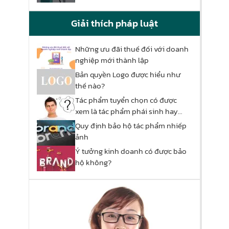
Giải thích pháp luật
Những ưu đãi thuế đối với doanh
nghiệp mới thành lập
Bản quyền Logo được hiểu như
thế nào?
Tác phẩm tuyển chọn có được
xem là tác phẩm phái sinh hay
không?
Quy định bảo hộ tác phẩm nhiếp
ảnh
Ý tưởng kinh doanh có được bảo
hộ không?