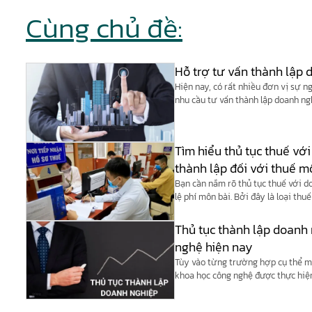
Cùng chủ đề:
Hỗ trợ tư vấn thành lập
Hiện nay, có rất nhiều đơn vị sự 
nhu cầu tư vấn thành lập doanh ng
khác.
Tìm hiểu thủ tục thuế vớ
thành lập đối với thuế m
Bạn cần nắm rõ thủ tục thuế với d
lệ phí môn bài. Bởi đây là loại thu
nộp.
Thủ tục thành lập doanh
nghệ hiện nay
Tùy vào từng trường hợp cụ thể m
khoa học công nghệ được thực hiện